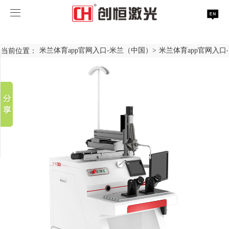
米兰体育app官网入口
米兰体育app官网入口-米兰（中国）
当前位置：
米兰体育app官网入口-米兰（中国）
>
米兰体育app官网入
分享到
米兰体育app官网入口-米兰（中国）
新浪微博
微信
案例展示
激光打标系列
百度贴吧
服务支持
激光切割系列
行业解决方案
光纤激光打标机
豆瓣
QQ好友
关于创恒
激光焊接系列
客户案例
紫外线激光打标机
精密激光切割机
汽车行业激光智能解决方案
米兰体育app官网入口
激光智能生产线
创客说
走进创恒
CO2激光打标机
大幅激光切割机
创恒激光CX-CE-1500手持焊接机_激光焊接机
轨道交通行业激光智能加工解决方案
联系我们
激光清洗系列
科技创恒
米兰体育app官网入口
在线飞行激光打标机
管材激光切割机
创恒激光机械手臂激光焊接机
新能源电机定子铁芯激光焊接产线
水泵风机行业
激光加工服务
加入创恒
展会活动
CX-3D系列激光打标机
电机定转子铁芯单工位激光焊接机
新能源电机转子铁芯自动检测压铆产线
创恒激光清洗机
眼镜行业