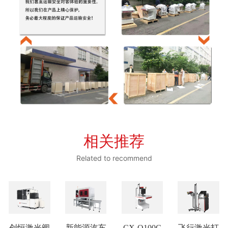
相关推荐
Related to recommend
创恒激光阀
新能源汽车
CX-Q100C
飞行激光打