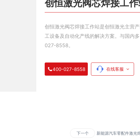
创恒激光阀芯焊接工作
创恒激光阀芯焊接工作站是创恒激光主营产
工设备及自动化产线的解决方案。与国内多
027-8558。
400-027-8558
在线客服
新能源汽车零配件激光
下一个