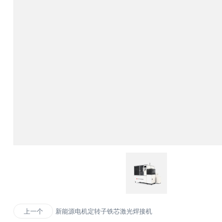
新能源电机定转子铁芯激光焊接机
上一个