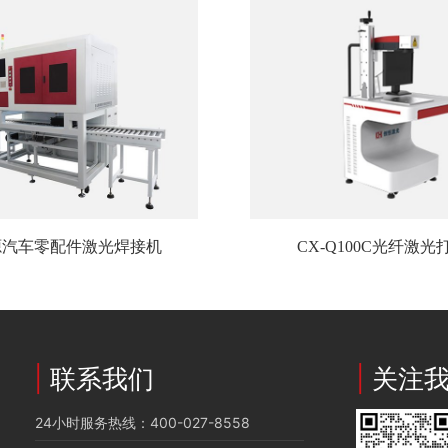
源汽车零配件激光焊接机
CX-Q100C光纤激光
|
联系我们
|
关注
24小时服务热线：400-027-8558