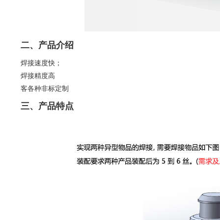
二、产品介绍
焊接速度快；
焊接精度高
客各种非标定制
三、产品特点