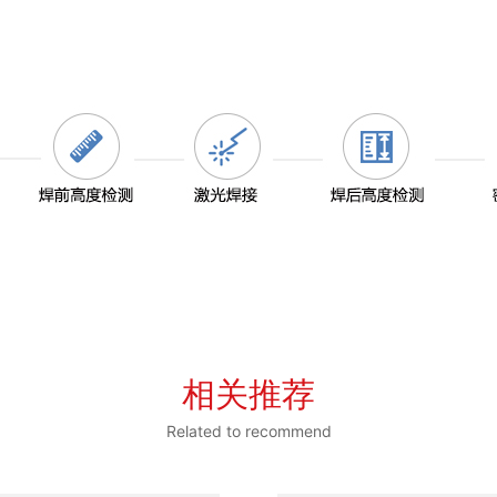
相关推荐
Related to recommend