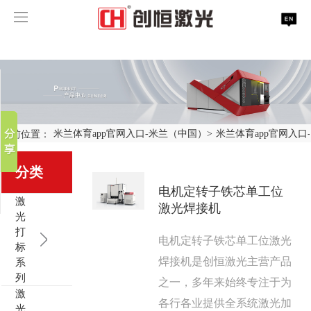
米兰体育app官网入口
米兰体育app官网入口-米兰（中国）
分享到
米兰体育app官网入口-米兰（中国）
新浪微博
微信
案例展示
激光打标系列
当前位置：
米兰体育app官网入口-米兰（中国）
>
米兰体育app官网入
百度贴吧
服务支持
激光切割系列
行业解决方案
光纤激光打标机
豆瓣
分类
QQ好友
电机定转子铁芯单工位
关于创恒
激光焊接系列
客户案例
紫外线激光打标机
精密激光切割机
汽车行业激光智能解决方案
激
激光焊接机
光
米兰体育app官网入口
激光智能生产线
创客说
走进创恒
CO2激光打标机
大幅激光切割机
创恒激光CX-CE-1500手持焊接机_激光焊接机
轨道交通行业激光智能加工解决方案
打
电机定转子铁芯单工位激光
标
焊接机是创恒激光主营产品
系
联系我们
激光清洗系列
科技创恒
米兰体育app官网入口
在线飞行激光打标机
管材激光切割机
创恒激光机械手臂激光焊接机
新能源电机定子铁芯激光焊接产线
水泵风机行业
列
之一，多年来始终专注于为
激
激光加工服务
加入创恒
展会活动
CX-3D系列激光打标机
电机定转子铁芯单工位激光焊接机
新能源电机转子铁芯自动检测压铆产线
创恒激光清洗机
眼镜行业
各行各业提供全系统激光加
光