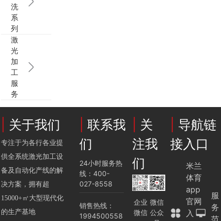
洗
系
列
激
光
加
工
服
务
|
关于我们
|
联系我
|
关
|
导航链
们
注我
接入口
专注于为各行各业提
供全系统激光加工设
们
24小时服务热
米兰
备及自动化产线的解
线：400-
体育
027-8558
决方案，拥有超
app
服
15000+㎡大型现代化
官网
企业
微信
销售热线：
务
微信
公众
的生产基地
入
1994500558
范