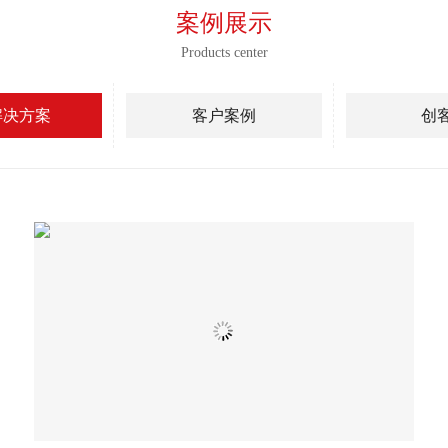
案例展示
Products center
解决方案
客户案例
创