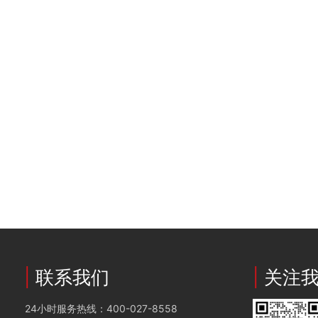
|
联系我们
|
关注
24小时服务热线：400-027-8558