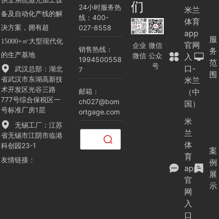
供全系统激光加工设
们
24小时服务热
米兰
备及自动化产线的解
线：400-
体育
027-8558
决方案，拥有超
app
服
15000+㎡大型现代化
官网
企业
微信
销售热线：
务
微信
公众
的生产基地
入
1994500558
范
号
口-
武汉总部：湖北
7
围
省武汉市东湖高新技
米兰
术开发区光谷三路
邮箱：
（中
777号综合保税区一
ch027@bom
国）
号标准厂房1层
ortgage.com
米
无锡工厂：江苏
兰
省无锡市江阴市临港
清空
体
科创园23-1
案
记录
育
友情链接
：
历史
例
app
记录
展
官
取消
示
网
清空
入
记录
口
历史