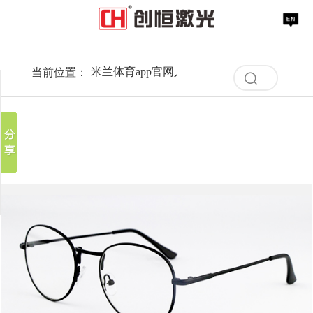
米兰体育app官网入口
米兰体育app官网入口-米兰（中国）
当前位置：
米兰体育app官网入口-米兰（中国）
>
案例展
分享到
清
米兰体育app官网入口-米兰（中国）
空
新浪微博
记
录
微信
案例展示
激光打标系列
取消
历
百度贴吧
史
清
服务支持
激光切割系列
行业解决方案
光纤激光打标机
记
豆瓣
空
录
QQ好友
记
关于创恒
激光焊接系列
客户案例
紫外线激光打标机
精密激光切割机
汽车行业激光智能解决方案
录
历
史
米兰体育app官网入口
激光智能生产线
创客说
走进创恒
CO2激光打标机
大幅激光切割机
创恒激光CX-CE-1500手持焊接机_激光焊接机
轨道交通行业激光智能加工解决方案
记
录
联系我们
激光清洗系列
科技创恒
米兰体育app官网入口
在线飞行激光打标机
管材激光切割机
创恒激光机械手臂激光焊接机
新能源电机定子铁芯激光焊接产线
水泵风机行业
激光加工服务
加入创恒
展会活动
CX-3D系列激光打标机
电机定转子铁芯单工位激光焊接机
新能源电机转子铁芯自动检测压铆产线
创恒激光清洗机
眼镜行业