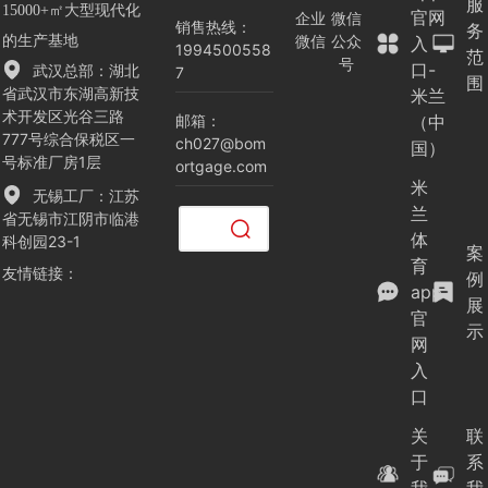
服
15000+㎡大型现代化
官网
企业
微信
销售热线：
务
微信
公众
的生产基地
入
1994500558
范
号
口-
武汉总部：湖北
7
围
省武汉市东湖高新技
米兰
术开发区光谷三路
邮箱：
（中
777号综合保税区一
ch027@bom
国）
号标准厂房1层
ortgage.com
米
无锡工厂：江苏
兰
省无锡市江阴市临港
清空
体
科创园23-1
案
记录
育
友情链接
：
历史
例
app
记录
展
官
取消
示
网
清空
入
记录
口
历史
记录
关
联
于
系