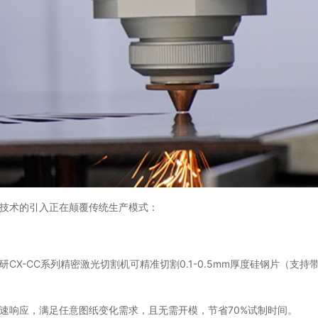
技术的引入正在颠覆传统生产模式：
X-CC系列精密激光切割机可精准切割0.1-0.5mm厚度硅钢片（支持
速响应，满足任意图纸变化需求，且无需开模，节省70%试制时间。