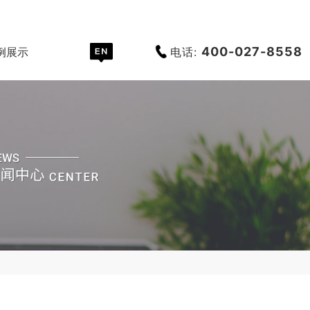
400-027-8558
电话:
例展示
服务支持
关于创恒
米兰体育app官网入