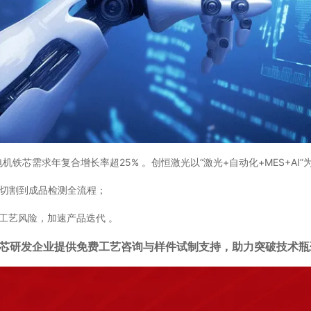
电机铁芯需求年复合增长率超25% 。创恒激光以“激光+自动化+MES+AI
切割到成品检测全流程；
工艺风险，加速产品迭代 。
芯研发企业提供免费工艺咨询与样件试制支持，助力突破技术瓶