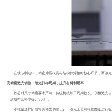
在铁芯制造中，精密冲压模具与结构件焊接时核心环节，而激光
高精度激光切割：缩短打样周期，提升材料利用率
铁芯对尺寸精度要求严苛，传统机械加工周期较长。创恒激光自研C
一次成型合格率提升30% ；
小批量送样阶段常需频繁调整设计，激光工艺可根据图纸进行极