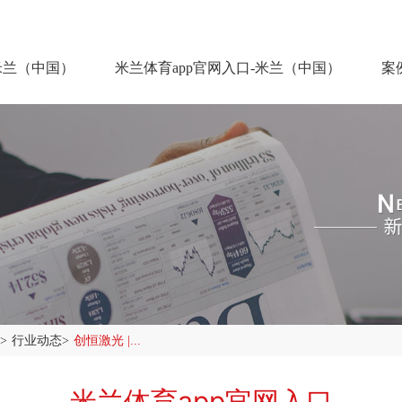
米兰（中国）
米兰体育app官网入口-米兰（中国）
案
口
>
行业动态
>
创恒激光 |...
米兰体育app官网入口